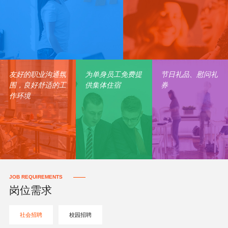
友好的职业沟通氛
为单身员工免费提
节日礼品、慰问礼
围，良好舒适的工
供集体住宿
券
作环境
JOB REQUIREMENTS
岗位需求
社会招聘
校园招聘